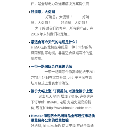
伴，是全球电力及通讯解决方案提供商！
好消息，大促销
好消息，大促销 ！ 好消
息，大促销 ！ 好消息，大促销 ！
为了感谢我们的客户，所有的产品，在
2016 年末前我们决定给...
最适合寒冷天气的电缆是什么？
HIMAKE的北极级电缆是一种非常好的防
风雨和耐寒电缆，非常适合极端寒冷的温
度应用。
一带一路国际合作高峰论坛
一带一路国际合作高峰论坛于201
7年5月14日在北京开幕, 习近平主席在论
坛开幕式上发表主旨演说.
铜价大幅上涨, 订货提前, 以避免铜价上涨
过去几天 铜价 增加了很多, 许多客户
下订单给 HIMAKE 电缆 为避免更高的铜
价, 现在忙!http://wwwhimake cable.com
Himake海迈防火电缆样品全部通过市场质
量监督办公室的质量检验
好消息, himake海迈 防火电缆 样品全部通