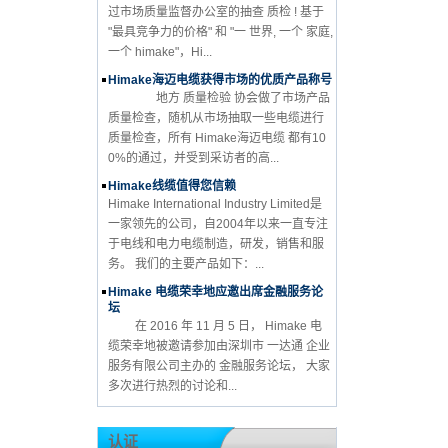
过市场质量监督办公室的抽查 质检 ! 基于
"最具竞争力的价格" 和 "一 世界, 一个 家庭,
一个 himake"，Hi...
Himake海迈电缆获得市场的优质产品称号
地方 质量检验 协会做了市场产品
质量检查，随机从市场抽取一些电缆进行
质量检查，所有 Himake海迈电缆 都有10
0%的通过，并受到采访者的高...
Himake线缆值得您信赖
Himake International Industry Limited是
一家领先的公司，自2004年以来一直专注
于电线和电力电缆制造，研发，销售和服
务。 我们的主要产品如下：...
Himake 电缆荣幸地应邀出席金融服务论
坛
在 2016 年 11 月 5 日， Himake 电
缆荣幸地被邀请参加由深圳市 一达通 企业
服务有限公司主办的 金融服务论坛， 大家
多次进行热烈的讨论和...
认证