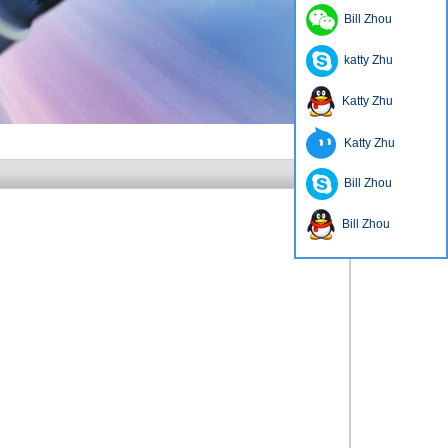
Bill Zhou
katty Zhu
Katty Zhu
Katty Zhu
Bill Zhou
Bill Zhou