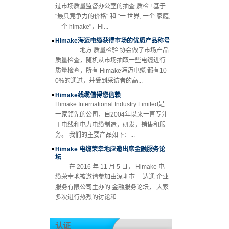
过市场质量监督办公室的抽查 质检 ! 基于
"最具竞争力的价格" 和 "一 世界, 一个 家庭,
一个 himake"，Hi...
Himake海迈电缆获得市场的优质产品称号
地方 质量检验 协会做了市场产品
质量检查，随机从市场抽取一些电缆进行
质量检查，所有 Himake海迈电缆 都有10
0%的通过，并受到采访者的高...
Himake线缆值得您信赖
Himake International Industry Limited是
一家领先的公司，自2004年以来一直专注
于电线和电力电缆制造，研发，销售和服
务。 我们的主要产品如下：...
Himake 电缆荣幸地应邀出席金融服务论
坛
在 2016 年 11 月 5 日， Himake 电
缆荣幸地被邀请参加由深圳市 一达通 企业
服务有限公司主办的 金融服务论坛， 大家
多次进行热烈的讨论和...
认证