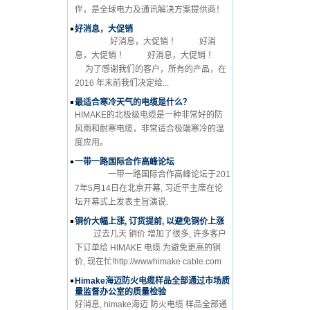
伴，是全球电力及通讯解决方案提供商！
好消息，大促销
好消息，大促销 ！ 好消
息，大促销 ！ 好消息，大促销 ！
为了感谢我们的客户，所有的产品，在
2016 年末前我们决定给...
最适合寒冷天气的电缆是什么？
HIMAKE的北极级电缆是一种非常好的防
风雨和耐寒电缆，非常适合极端寒冷的温
度应用。
一带一路国际合作高峰论坛
一带一路国际合作高峰论坛于201
7年5月14日在北京开幕, 习近平主席在论
坛开幕式上发表主旨演说.
铜价大幅上涨, 订货提前, 以避免铜价上涨
过去几天 铜价 增加了很多, 许多客户
下订单给 HIMAKE 电缆 为避免更高的铜
价, 现在忙!http://wwwhimake cable.com
Himake海迈防火电缆样品全部通过市场质
量监督办公室的质量检验
好消息, himake海迈 防火电缆 样品全部通