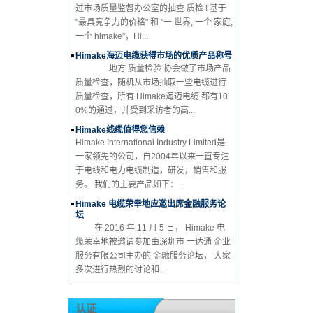
过市场质量监督办公室的抽查 质检 ! 基于
"最具竞争力的价格" 和 "一 世界, 一个 家庭,
一个 himake"，Hi...
Himake海迈电缆获得市场的优质产品称号
地方 质量检验 协会做了市场产品
质量检查，随机从市场抽取一些电缆进行
质量检查，所有 Himake海迈电缆 都有10
0%的通过，并受到采访者的高...
Himake线缆值得您信赖
Himake International Industry Limited是
一家领先的公司，自2004年以来一直专注
于电线和电力电缆制造，研发，销售和服
务。 我们的主要产品如下：...
Himake 电缆荣幸地应邀出席金融服务论
坛
在 2016 年 11 月 5 日， Himake 电
缆荣幸地被邀请参加由深圳市 一达通 企业
服务有限公司主办的 金融服务论坛， 大家
多次进行热烈的讨论和...
认证