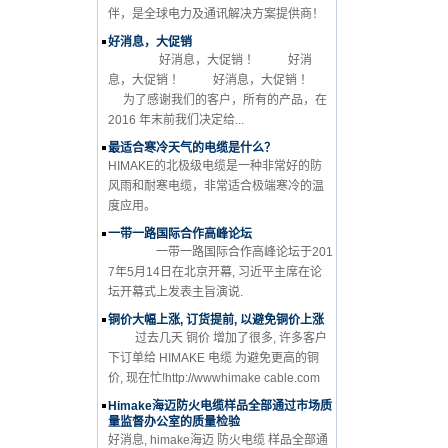
伴，是全球电力及通讯解决方案提供商！
好消息，大促销
好消息，大促销 ！ 好消
息，大促销 ！ 好消息，大促销 ！
为了感谢我们的客户，所有的产品，在
2016 年末前我们决定给...
最适合寒冷天气的电缆是什么？
HIMAKE的北极级电缆是一种非常好的防
风雨和耐寒电缆，非常适合极端寒冷的温
度应用。
一带一路国际合作高峰论坛
一带一路国际合作高峰论坛于201
7年5月14日在北京开幕, 习近平主席在论
坛开幕式上发表主旨演说.
铜价大幅上涨, 订货提前, 以避免铜价上涨
过去几天 铜价 增加了很多, 许多客户
下订单给 HIMAKE 电缆 为避免更高的铜
价, 现在忙!http://wwwhimake cable.com
Himake海迈防火电缆样品全部通过市场质
量监督办公室的质量检验
好消息, himake海迈 防火电缆 样品全部通