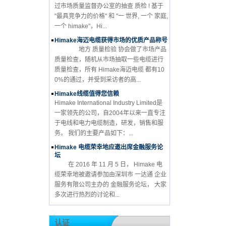
过市场质量监督办公室的抽查 质检 ! 基于
"最具竞争力的价格" 和 "一 世界, 一个 家庭,
一个 himake"，Hi...
Himake海迈电缆获得市场的优质产品称号
地方 质量检验 协会做了市场产品
质量检查，随机从市场抽取一些电缆进行
质量检查，所有 Himake海迈电缆 都有10
0%的通过，并受到采访者的高...
Himake线缆值得您信赖
Himake International Industry Limited是
一家领先的公司，自2004年以来一直专注
于电线和电力电缆制造，研发，销售和服
务。 我们的主要产品如下：...
Himake 电缆荣幸地应邀出席金融服务论
坛
在 2016 年 11 月 5 日， Himake 电
缆荣幸地被邀请参加由深圳市 一达通 企业
服务有限公司主办的 金融服务论坛， 大家
多次进行热烈的讨论和...
认证