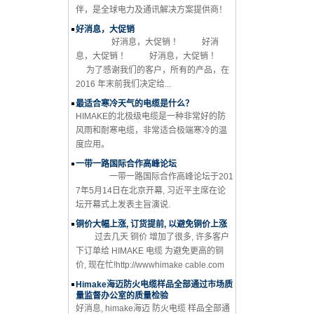
伴，是全球电力及通讯解决方案提供商！
好消息，大促销
好消息，大促销 ！ 好消
息，大促销 ！ 好消息，大促销 ！
为了感谢我们的客户，所有的产品，在
2016 年末前我们决定给...
最适合寒冷天气的电缆是什么？
HIMAKE的北极级电缆是一种非常好的防
风雨和耐寒电缆，非常适合极端寒冷的温
度应用。
一带一路国际合作高峰论坛
一带一路国际合作高峰论坛于201
7年5月14日在北京开幕, 习近平主席在论
坛开幕式上发表主旨演说.
铜价大幅上涨, 订货提前, 以避免铜价上涨
过去几天 铜价 增加了很多, 许多客户
下订单给 HIMAKE 电缆 为避免更高的铜
价, 现在忙!http://wwwhimake cable.com
Himake海迈防火电缆样品全部通过市场质
量监督办公室的质量检验
好消息, himake海迈 防火电缆 样品全部通