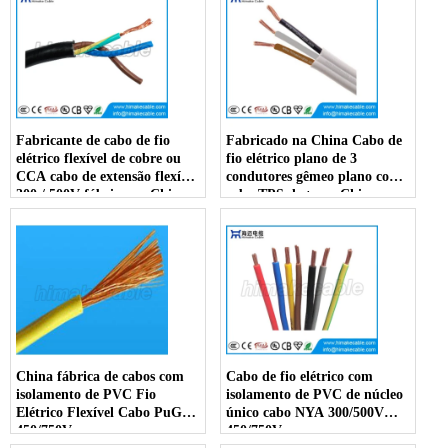
Fabricante de cabo de fio
Fabricado na China Cabo de
elétrico flexível de cobre ou
fio elétrico plano de 3
CCA cabo de extensão flexível
condutores gêmeo plano com
300 / 500V fábrica na China
cabo TPS de terra China
fábrica
China fábrica de cabos com
Cabo de fio elétrico com
isolamento de PVC Fio
isolamento de PVC de núcleo
Elétrico Flexível Cabo PuGV
único cabo NYA 300/500V
450/750V
450/750V