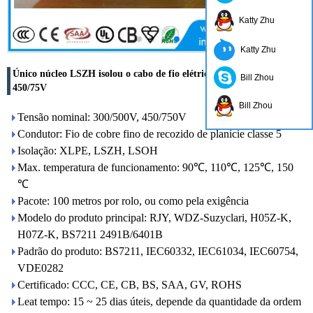
Katty Zhu
Katty Zhu
Único núcleo LSZH isolou o cabo de fio elétrico flexível 300/500V
Bill Zhou
450/75V
Bill Zhou
Tensão nominal: 300/500V, 450/750V
Condutor: Fio de cobre fino de recozido de planície classe 5
Isolação: XLPE, LSZH, LSOH
Max. temperatura de funcionamento: 90℃, 110℃, 125℃, 150
℃
Pacote: 100 metros por rolo, ou como pela exigência
Modelo do produto principal: RJY, WDZ-Suzyclari, H05Z-K,
H07Z-K, BS7211 2491B/6401B
Padrão do produto: BS7211, IEC60332, IEC61034, IEC60754,
VDE0282
Certificado: CCC, CE, CB, BS, SAA, GV, ROHS
Leat tempo: 15 ~ 25 dias úteis, depende da quantidade da ordem