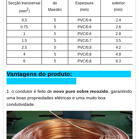
Secção transversal
de
Espessura
exterior
2
Maestro
(mm)
(mm)
(mm
)
0,5
5
PVC/0.6
2.4
0.75
5
PVC/0.6
2.6
1
5
PVC/0.6
2.8
1.5
5
PVC/0,7
3.5
2.5
5
PVC/0,8
4.2
4
5
PVC/0,8
4.8
6
5
PVC/0,8
6.3
Vantagens do produto:
1. o condutor é feito de
novo puro cobre recozido
, garantindo
uma boas propriedades elétricas e uma muito boa
condutividade.