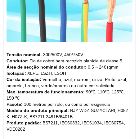
Tensão nominal:
300/500V, 450/750V
Condutor:
Fio de cobre bem recozido planície de classe 5
Área de secção nominal do condutor:
0,5 ~ 240sqmm
Isolação:
XLPE, LSZH, LSOH
Cor da isolação:
Vermelho, azul, marrom, cinza, Preto, azul,
amarelo, branco, verde/amarelo ou outra cor solicitada
Max. temperatura de funcionamento:
90℃, 110℃, 125℃,
150 ℃
Pacote:
100 metros por rolo, ou como por exigência
Modelo do produto principal:
RJY WDZ-SUZYCLARI, H05Z-
K, H07Z-K, BS7211 2491B/6401B
Produto padrão:
BS7211, IEC60332, IEC61034, IEC60754,
VDE0282