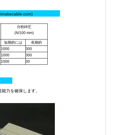
ecable.com)
分粉砕圧
(N/100 mm)
短期的には
長期的
1000
300
1000
300
1000
30
:
送能力を確保します。