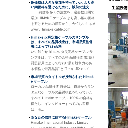
銅価格は大きな増加を持っていた, より高
い銅価格を避けるために、以前の注文
生産設備
銅価格 多くの注文を、過去数日間で
増加 HIMAKE ケーブル より高い銅の価格
を避けるための顧客から、今忙しい!http://
www。himake cable.com
Himake 火災定格ケーブルのサンプル
は、すべての品質検査は、市場品質監督
署によって行わ合格
いい知らせ himake 火災定格ケーブル サ
ンプルは、すべての合格 品質検査 市場品
質監督局によって行わ! "最も競争力のあ
る価格で最高品質" と "1 つに基づいて ...
市場品質のタイトルが授与された Himak
e ケーブル
ローカル 品質検査 協会は、市場からラン
ダムなケーブルの品質検査を行っていた
すべて Himake ケーブル 100% の合格を
得たし、インタビューすべてのお客様
は、Hi...
あなたの信頼に値するHimakeケーブル
Himake International Industry Limited