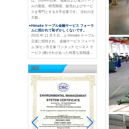
は、2004年以来、電線および電力ケーブ
ルの製造、研究開発、販売およびサービ
スを専門とする大手企業です。 当社の主
力製...
Himake ケーブル金融サービス フォーラ
ムに招かれて恥ずかしくないです。
2016 年 11 月 5 日、上 Himake ケーブル
立派に招待され、 金融サービス フォーラ
ム 深セン市主催 ワンタッチ ビジネス サ
ービス (株)それがあった何度も加熱議...
認証