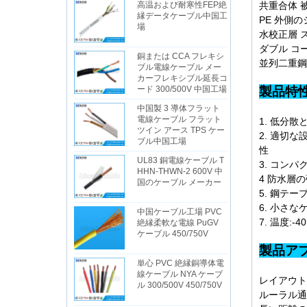
共重合体 被
高温および耐寒性FEP絶
縁データケーブル中国工
PE 外側
場
水校正層 
ダブル コー
銅または CCA フレキシ
並列二重鋼
ブル電線ケーブル メー
カーフレキシブル延長コ
ード 300/500V 中国工場
中国製 3 導体フラット
電線ケーブル フラット
1. 低分散
ツイン アース TPS ケー
2. 適切
ブル中国工場
性
UL83 銅電線ケーブル T
3. コン
HHN-THWN-2 600V 中
4 防水層
国のケーブル メーカー
5. 鋼テ
6. 小さ
中国ケーブル工場 PVC
7. 温度:-40
絶縁柔軟な電線 PuGV
ケーブル 450/750V
製
単心 PVC 絶縁銅導体電
線ケーブル NYA ケーブ
レイアウト
ル 300/500V 450/750V
ルーラル通