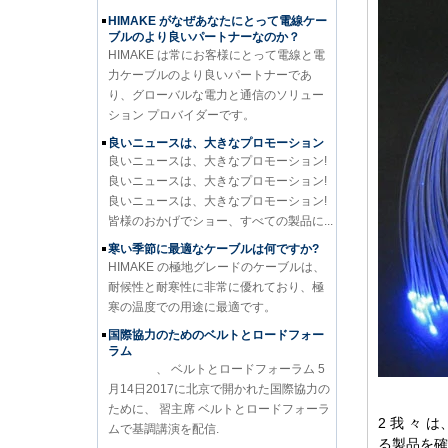
HIMAKE がなぜあなたにとって電線ケー
ブルのより良いパートナーなのか？
HIMAKE は常にお客様にとって電線と電
力ケーブルのより良いパートナーであ
り、グローバルな電力と通信のソリュー
ション プロバイダーです。
良いニュースは、大きなプロモーション
良いニュースは、大きなプロモーション!
良いニュースは、大きなプロモーション!
良いニュースは、大きなプロモーション!
皆様のおかげでショー、すべての製品に...
寒い季節に最適なケーブルは何ですか?
HIMAKE の極地グレードのケーブルは、
耐候性と耐寒性に非常に優れており、極
寒の温度での用途に最適です。
国際協力のためのベルトとロードフォー
ラム
、 ベルトとロードフォーラム 5
月14日2017に北京で開かれた国際協力の
ために、 習主席 ベルトとロードフォーラ
2 我 々 
ムで基調講演を配信.
る製品を確