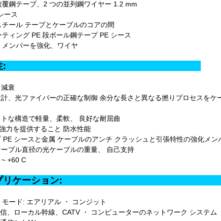
覆鋼テープ、2 つの並列鋼ワイヤー 1.2 mm
のシース
スチール テープとケーブルのコアの間
ティング PE 段ボール鋼テープ PE シース
 メンバーを強化、ワイヤ
製品特性:
と減衰
な設計、光ファイバーの正確な制御 余分な長さと異なる撚りプロセスをケ
パクトな構造で軽量、柔軟、 良好な耐屈曲
の強力を提供すること 防水性能
ープ PE シースと金属 ケーブルのアンチ クラッシュと引張特性の強化メ
なケーブル直径の光ケーブルの重量、 自己支持
 ~ +60 C
品アプリケーショ
 モード: エアリアル ・ コンジット
信、ローカル幹線、CATV ・ コンピューターのネットワーク システム