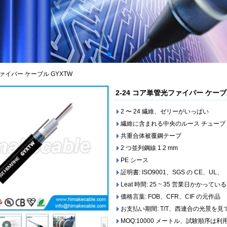
ファイバー ケーブル GYXTW
2-24 コア単管光ファイバー ケーブ
2 〜 24 繊維、ゼリーがいっぱい
繊維に含まれる中央のルース チューブ
共重合体被覆鋼テープ
2 つ並列鋼線 1.2 mm
PE シース
証明書: ISO9001、SGS の CE、UL、
Leat 時間: 25 ~ 35 営業日かかって
価格言葉: FOB、CFR、CIF の元作品
お支払い期間: T/T、西連合の光景を見て
MOQ:10000 メートル、試験順序は