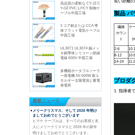
長い距離の
高品質の柔軟な CY-JZ C
Y-OZ PVC LiYCY 制御ケ
製品 パ
ーブル中国工場
3 コア銅または CCA 導
繊維
ケ
体フラット電気ケーブル
カウン
中国工場
ト
(
UL3071 UL3074 錫メッ
2-6
10.
キ銅導体シリコーン絶縁
8-12
10.
電線 600V 中国工場
14-24
11.
多機能ポータブルソーラ
ー発電機 A5-500W 新エ
プ
ネルギー太陽電池と蓄電
発電所
1. 指揮
最新ニュース
メリークリスマス、そして 2026 年明け
ましておめでとうございます
ヒマケ ケーブルは、すべてのお客様と友
人にメリークリスマスと 2026 年の新年
明けましておめでとうございます。