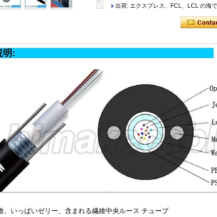
出荷: エクスプレス、FCL、LCL の
製品の説明:
4 繊維、いっぱいゼリー、含まれる繊維中央ルース チューブ