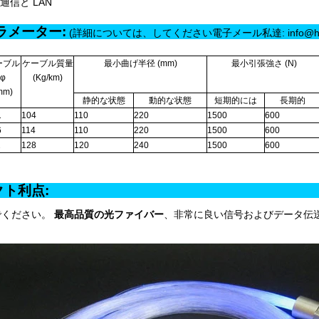
通信と LAN
ラメーター:
(詳細については、してください電子メール私達: info@himak
ーブル
ケーブル質量
最小曲げ半径 (mm)
最小引張強さ (N)
φ
(Kg/km)
mm)
静的な状態
動的な状態
短期的には
長期的
1
104
110
220
1500
600
6
114
110
220
1500
600
2
128
120
240
1500
600
ロダクト利点
者でください。
最高品質の光ファイバー
、非常に良い信号およびデータ伝