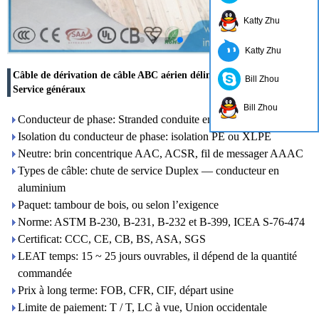
Katty Zhu
Katty Zhu
Câble de dérivation de câble ABC aérien délimité câble Duplex
Bill Zhou
Service généraux
Bill Zhou
Conducteur de phase: Stranded conduite en aluminium
Isolation du conducteur de phase: isolation PE ou XLPE
Neutre: brin concentrique AAC, ACSR, fil de messager AAAC
Types de câble: chute de service Duplex — conducteur en
aluminium
Paquet: tambour de bois, ou selon l’exigence
Norme: ASTM B-230, B-231, B-232 et B-399, ICEA S-76-474
Certificat: CCC, CE, CB, BS, ASA, SGS
LEAT temps: 15 ~ 25 jours ouvrables, il dépend de la quantité
commandée
Prix à long terme: FOB, CFR, CIF, départ usine
Limite de paiement: T / T, LC à vue, Union occidentale