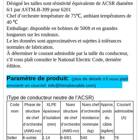
Désigné les tailles sont résistivité équivalente de ACSR diamètre
6/1 par ASTM-B-399 pour 6201
Chef d’orchestre température de 75℃, ambiant températures de
40 ℃
Emballage: disponible en bobines de 500ft et en grandes
longueurs sur les rouleaux.
Le les données sont approximatives et sujettes à tolérances
normales de fabrication.
À déterminer le courant admissible par la taille du conducteur,
s’il vous plaît consulter le National Electric Code, dernière
édition.
Paramètre de produit:
(plus de détails s’il vous plaît
envoient un courriel: info@himakecable.com)
(Type de conducteur neutre de l’ACSR)
Code
Phase de
XLPE
Nues
Nues chef
Approx.
Courant
nom
structure
épaisseur
structure
d’orchestre
poids
admissible
de chef
d’isolation
de chef
résistance
du
(A)
d’orchestre
(mm)
d’orchestre
nominale
câble
(AWG-no)
(AWG-no)
(kg)
(kg/km)
Setter
6-solide
1.14
6-6/01
540
94
78