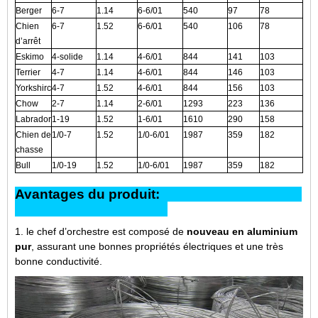
Berger
6-7
1.14
6-6/01
540
97
78
Chien
6-7
1.52
6-6/01
540
106
78
d’arrêt
Eskimo
4-solide
1.14
4-6/01
844
141
103
Terrier
4-7
1.14
4-6/01
844
146
103
Yorkshirc
4-7
1.52
4-6/01
844
156
103
Chow
2-7
1.14
2-6/01
1293
223
136
Labrador
1-19
1.52
1-6/01
1610
290
158
Chien de
1/0-7
1.52
1/0-6/01
1987
359
182
chasse
Bull
1/0-19
1.52
1/0-6/01
1987
359
182
Avantages du produit:
1. le chef d’orchestre est composé de
nouveau en aluminium
pur
, assurant une bonnes propriétés électriques et une très
bonne conductivité.