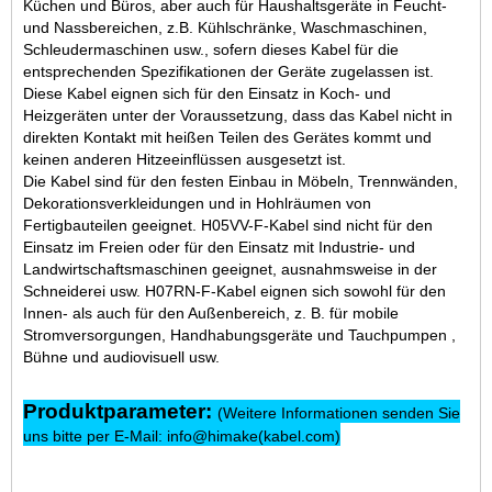
Küchen und Büros, aber auch für Haushaltsgeräte in Feucht-
und Nassbereichen, z.B. Kühlschränke, Waschmaschinen,
Schleudermaschinen usw., sofern dieses Kabel für die
entsprechenden Spezifikationen der Geräte zugelassen ist.
Diese Kabel eignen sich für den Einsatz in Koch- und
Heizgeräten unter der Voraussetzung, dass das Kabel nicht in
direkten Kontakt mit heißen Teilen des Gerätes kommt und
keinen anderen Hitzeeinflüssen ausgesetzt ist.
Die Kabel sind für den festen Einbau in Möbeln, Trennwänden,
Dekorationsverkleidungen und in Hohlräumen von
Fertigbauteilen geeignet. H05VV-F-Kabel sind nicht für den
Einsatz im Freien oder für den Einsatz mit Industrie- und
Landwirtschaftsmaschinen geeignet, ausnahmsweise in der
Schneiderei usw. H07RN-F-Kabel eignen sich sowohl für den
Innen- als auch für den Außenbereich, z. B. für mobile
Stromversorgungen, Handhabungsgeräte und Tauchpumpen ,
Bühne und audiovisuell usw.
Produktparameter:
(Weitere Informationen senden Sie
uns bitte per E-Mail: info@himake(kabel.com)