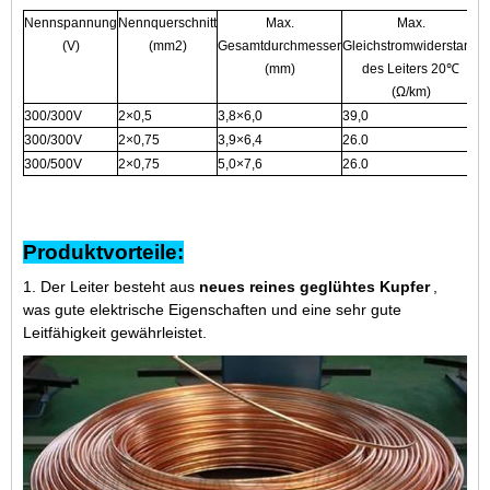
Nennspannung
Nennquerschnitt
Max.
Max.
(V)
(mm2)
Gesamtdurchmesser
Gleichstromwiderstand
I
(mm)
des Leiters 20℃
(Ω/km)
300/300V
2×0,5
3,8×6,0
39,0
0
300/300V
2×0,75
3,9×6,4
26.0
0
300/500V
2×0,75
5,0×7,6
26.0
0
Produktvorteile:
1. Der Leiter besteht aus
neues reines geglühtes Kupfer
,
was gute elektrische Eigenschaften und eine sehr gute
Leitfähigkeit gewährleistet.