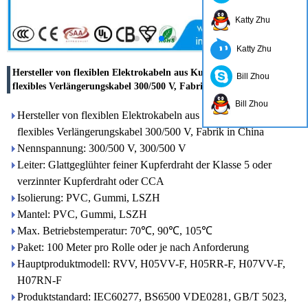
Katty Zhu
Katty Zhu
Hersteller von flexiblen Elektrokabeln aus Kupfer oder CCA,
Bill Zhou
flexibles Verlängerungskabel 300/500 V, Fabrik in China
Bill Zhou
Hersteller von flexiblen Elektrokabeln aus Kupfer oder CCA,
flexibles Verlängerungskabel 300/500 V, Fabrik in China
Nennspannung: 300/500 V, 300/500 V
Leiter: Glattgeglühter feiner Kupferdraht der Klasse 5 oder
verzinnter Kupferdraht oder CCA
Isolierung: PVC, Gummi, LSZH
Mantel: PVC, Gummi, LSZH
Max. Betriebstemperatur: 70℃, 90℃, 105℃
Paket: 100 Meter pro Rolle oder je nach Anforderung
Hauptproduktmodell: RVV, H05VV-F, H05RR-F, H07VV-F,
H07RN-F
Produktstandard: IEC60277, BS6500 VDE0281, GB/T 5023,